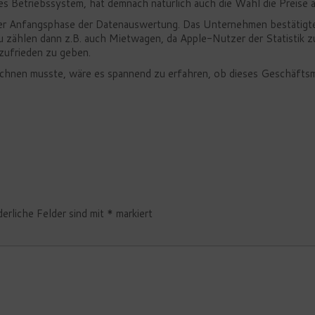
es Betriebssystem, hat demnach natürlich auch die Wahl die Preise a
er Anfangsphase der Datenauswertung. Das Unternehmen bestätigte a
 zählen dann z.B. auch Mietwagen, da Apple-Nutzer der Statistik z
 zufrieden zu geben.
zeichnen musste, wäre es spannend zu erfahren, ob dieses Geschäf
derliche Felder sind mit
*
markiert