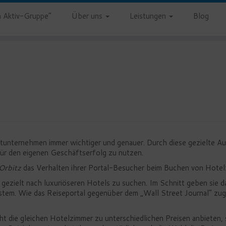
 Aktiv-Gruppe”
Über uns
Leistungen
Blog
etunternehmen immer wichtiger und genauer. Durch diese gezielte Au
 für den eigenen Geschäftserfolg zu nutzen.
Orbitz
das Verhalten ihrer Portal-Besucher beim Buchen von Hotelz
 gezielt nach luxuriöseren Hotels zu suchen. Im Schnitt geben sie 
tem. Wie das Reiseportal gegenüber dem „Wall Street Journal“ zuga
icht die gleichen Hotelzimmer zu unterschiedlichen Preisen anbieten