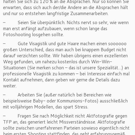
halten Sie sich zu 120 % an die Absprachen. Nur so können Sie
erwarten, dass sich auch der/die Andere an die Absprachen hält
und nur so entstehen langfristige Zusammenarbeiten.
– Seien Sie überpünktlich. Nichts nervt so sehr, wie wenn
man erst anfängt aufzubauen, wenn schon lange das
Fotoshooting losgehen sollte.
– Gute Visagistik und gute Haare machen einen soooooo
großen Unterschied, dass man auch bei knappem Budget nicht
darauf verzichten sollte. Wir haben übrigens einen exzellenten
Weg gefunden, um nahezu kostenlos durch Win-Win-
Situationen (Sie merken schon – das ist unsere Spezialität…) an
professionelle Visagistik zu kommen – bei Interesse einfach mal
Kontakt aufnehmen, dann geben wir gerne die Details dazu
weiter.
– Arbeiten Sie (außer natürlich bei Bereichen wie
beispielsweise Baby- oder Kommunions-Fotos) ausschließlich
mit volljährigen Modellen, das spart Stress.
– Fragen Sie nach Möglichkeit nicht Aktfotografie gegen
TFP an, das generiert leicht Missverständnisse. Aktfotografie
sollte zwischen unerfahrenen Parteien sowieso eigentlich nicht
beim ersten Shooting stattfinden, das geht erfahrungsgemäß