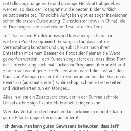
notfalls sogar ungelernte und günstige Hilfskraft abgegeben
werden, so dass der Fotograf nur die besten Bilder wirklich
selbst bearbeitet. Für solche Aufgaben gibt es sogar inzwischen
schon die ersten Outsourcing-Dienstleister (etwa in China), die
zu Dumpingpreisen ansehnliche Resultate abliefern.
Jeff hat seinen Produktionsworkflow aber gleich noch in
weiteren Punkten optimiert: Er sorgt dafür, dass auf der
Veranstaltung konstant und unglaublich kurz nach ihrem
Entstehen mit einem Beamer die Fotos der Feier an die Wand
geworfen werden – den Kunden begeistert das, dass diese Form
der Unterhaltung auch mal Lücken im Programm überbrückt und
– noch viel wichtiger – die Präsentation weckt die Lust auf den
Kauf von Abzügen dieser tollen Erinnerungen bei den Gästen der
Feier! Ein (automatisierter) Onlineshop, schnelle Lieferzeiten
und Visitenkarten tun ein Übriges…
Alles in allem ein Zusatzverdienst, der in der Summe sehr viel
Umsatz ohne signifikante Mehrarbeit bringen kann!
Wer das Verfahren technisch erklärt bekommen möchte, kann
gerne Erläuterungen bei uns anfordern!
Ich denke, man kann guten Gewissens behaupten, dass Jeff