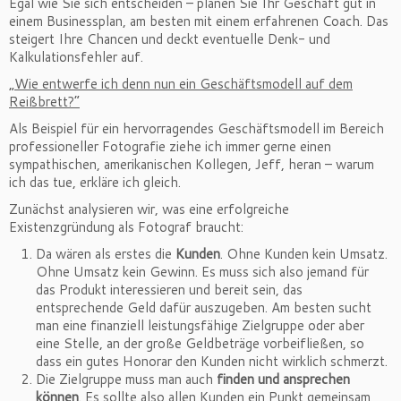
Egal wie Sie sich entscheiden – planen Sie Ihr Geschäft gut in
einem Businessplan, am besten mit einem erfahrenen Coach. Das
steigert Ihre Chancen und deckt eventuelle Denk- und
Kalkulationsfehler auf.
„Wie entwerfe ich denn nun ein Geschäftsmodell auf dem
Reißbrett?“
Als Beispiel für ein hervorragendes Geschäftsmodell im Bereich
professioneller Fotografie ziehe ich immer gerne einen
sympathischen, amerikanischen Kollegen, Jeff, heran – warum
ich das tue, erkläre ich gleich.
Zunächst analysieren wir, was eine erfolgreiche
Existenzgründung als Fotograf braucht:
Da wären als erstes die
Kunden
. Ohne Kunden kein Umsatz.
Ohne Umsatz kein Gewinn. Es muss sich also jemand für
das Produkt interessieren und bereit sein, das
entsprechende Geld dafür auszugeben. Am besten sucht
man eine finanziell leistungsfähige Zielgruppe oder aber
eine Stelle, an der große Geldbeträge vorbeifließen, so
dass ein gutes Honorar den Kunden nicht wirklich schmerzt.
Die Zielgruppe muss man auch
finden und ansprechen
können
. Es sollte also allen Kunden ein Punkt gemeinsam