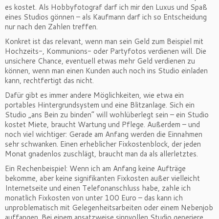
es kostet. Als Hobbyfotograf darf ich mir den Luxus und Spaß
eines Studios gönnen – als Kaufmann darf ich so Entscheidung
nur nach den Zahlen treffen.
Konkret ist das relevant, wenn man sein Geld zum Beispiel mit
Hochzeits-, Kommunions- oder Partyfotos verdienen will. Die
unsichere Chance, eventuell etwas mehr Geld verdienen zu
können, wenn man einen Kunden auch noch ins Studio einladen
kann, rechtfertigt das nicht.
Dafür gibt es immer andere Möglichkeiten, wie etwa ein
portables Hintergrundsystem und eine Blitzanlage. Sich ein
Studio „ans Bein zu binden“ will wohlüberlegt sein – ein Studio
kostet Miete, braucht Wartung und Pflege. Außerdem – und
noch viel wichtiger: Gerade am Anfang werden die Einnahmen
sehr schwanken. Einen erheblicher Fixkostenblock, der jeden
Monat gnadenlos zuschlägt, braucht man da als allerletztes.
Ein Rechenbeispiel: Wenn ich am Anfang keine Aufträge
bekomme, aber keine signifikanten Fixkosten außer vielleicht
Internetseite und einen Telefonanschluss habe, zahle ich
monatlich Fixkosten von unter 100 Euro – das kann ich
unproblematisch mit Gelegenheitsarbeiten oder einem Nebenjob
auffangen. Bei einem ansatzweise sinnvollen Studio generiere