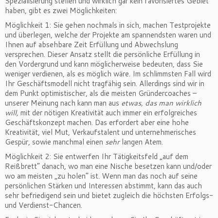
Spezialisierung stellen und wirklich gar kein favorisiertes Gebiet
haben, gibt es zwei Möglichkeiten:
Möglichkeit 1: Sie gehen nochmals in sich, machen Testprojekte
und überlegen, welche der Projekte am spannendsten waren und
Ihnen auf absehbare Zeit Erfüllung und Abwechslung
versprechen. Dieser Ansatz stellt die persönliche Erfüllung in
den Vordergrund und kann möglicherweise bedeuten, dass Sie
weniger verdienen, als es möglich wäre. Im schlimmsten Fall wird
Ihr Geschäftsmodell nicht tragfähig sein. Allerdings sind wir in
dem Punkt optimistischer, als die meisten Gründercoaches –
unserer Meinung nach kann man aus
etwas, das man wirklich
will,
mit der nötigen Kreativität auch immer ein erfolgreiches
Geschäftskonzept machen. Das erfordert aber eine hohe
Kreativität, viel Mut, Verkaufstalent und unternehmerisches
Gespür, sowie manchmal einen
sehr
langen Atem.
Möglichkeit 2: Sie entwerfen Ihr Tätigkeitsfeld „auf dem
Reißbrett“ danach, wo man eine Nische besetzen kann und/oder
wo am meisten „zu holen“ ist. Wenn man das noch auf seine
persönlichen Stärken und Interessen abstimmt, kann das auch
sehr befriedigend sein und bietet zugleich die höchsten Erfolgs-
und Verdienst-Chancen.