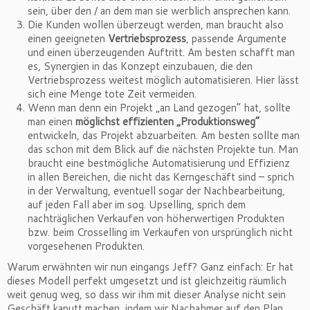
sein, über den / an dem man sie werblich ansprechen kann.
Die Kunden wollen überzeugt werden, man braucht also
einen geeigneten
Vertriebsprozess
, passende Argumente
und einen überzeugenden Auftritt. Am besten schafft man
es, Synergien in das Konzept einzubauen, die den
Vertriebsprozess weitest möglich automatisieren. Hier lässt
sich eine Menge tote Zeit vermeiden.
Wenn man denn ein Projekt „an Land gezogen“ hat, sollte
man einen
möglichst effizienten „Produktionsweg“
entwickeln, das Projekt abzuarbeiten. Am besten sollte man
das schon mit dem Blick auf die nächsten Projekte tun. Man
braucht eine bestmögliche Automatisierung und Effizienz
in allen Bereichen, die nicht das Kerngeschäft sind – sprich
in der Verwaltung, eventuell sogar der Nachbearbeitung,
auf jeden Fall aber im sog. Upselling, sprich dem
nachträglichen Verkaufen von höherwertigen Produkten
bzw. beim Crosselling im Verkaufen von ursprünglich nicht
vorgesehenen Produkten.
Warum erwähnten wir nun eingangs Jeff? Ganz einfach: Er hat
dieses Modell perfekt umgesetzt und ist gleichzeitig räumlich
weit genug weg, so dass wir ihm mit dieser Analyse nicht sein
Geschäft kaputt machen, indem wir Nachahmer auf den Plan