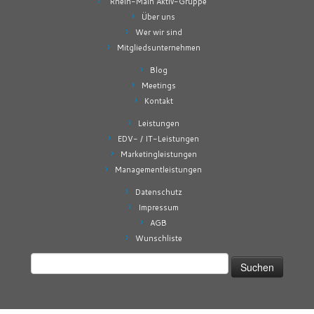
“Rhein-Main Aktiv-Gruppe”
Über uns
Wer wir sind
Mitgliedsunternehmen
Blog
Meetings
Kontakt
Leistungen
EDV- / IT-Leistungen
Marketingleistungen
Managementleistungen
Datenschutz
Impressum
AGB
Wunschliste
Suchen
nach: