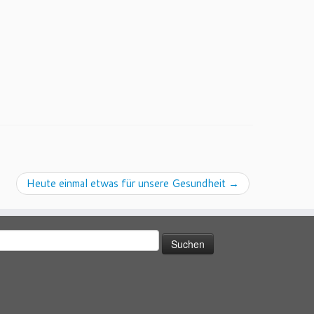
Heute einmal etwas für unsere Gesundheit
→
uchen
ach: