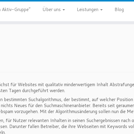
 Aktiv-Gruppe”
Über uns
Leistungen
Blog
hst für Websites mit qualitativ minderwertigem Inhalt Abstrafunge
hsten Tagen durchgeführt werden.
 bestimmten Suchalgorithmus, der bestimmt, auf welcher Position d
ung nichts Neues für den Suchmaschinenanbieter. Bereits seit geraum
spam vorzugehen. Mit der Algorithmusänderung sollen nun die Me
, für Nutzer relevanten Inhalten in seinen Suchergebnissen nach o
en. Darunter fallen Betreiber, die ihre Webseiten mit Keywords vol
ln.